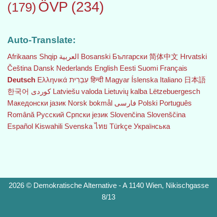
ÖVP
(234)
(179)
Auto-Translate:
Afrikaans
Shqip
العربية
Bosanski
Български
简体中文
Hrvatski
Čeština‎
Dansk
Nederlands
English
Eesti
Suomi
Français
Deutsch
Ελληνικά
עִבְרִית
हिन्दी
Magyar
Íslenska
Italiano
日本語
한국어
Latviešu valoda
Lietuvių kalba
Lëtzebuergesch
Македонски јазик
Norsk bokmål
فارسی
Polski
Português
Română
Русский
Српски језик
Slovenčina
Slovenščina
Español
Kiswahili
Svenska
ไทย
Türkçe
Українська
2026 © Demokratische Alternative - A 1140 Wien, Nikischgasse
8/13