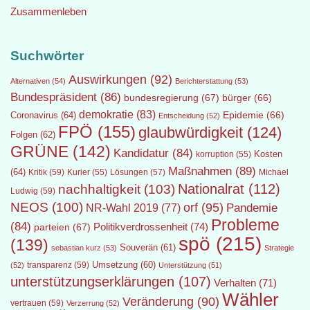
Zusammenleben
Suchwörter
Auswirkungen
(92)
Alternativen
(54)
Berichterstattung
(53)
Bundespräsident
(86)
bundesregierung
(67)
bürger
(66)
demokratie
(83)
Epidemie
(66)
Coronavirus
(64)
Entscheidung
(52)
FPÖ
(155)
glaubwürdigkeit
(124)
Folgen
(62)
GRÜNE
(142)
Kandidatur
(84)
Kosten
korruption
(55)
Maßnahmen
(89)
(64)
Kritik
(59)
Lösungen
(57)
Michael
Kurier
(55)
Nationalrat
(112)
nachhaltigkeit
(103)
Ludwig
(59)
NEOS
(100)
orf
(95)
Pandemie
NR-Wahl 2019
(77)
Probleme
(84)
Politikverdrossenheit
(74)
parteien
(67)
spö
(215)
(139)
Souverän
(61)
sebastian kurz
(53)
Strategie
transparenz
(59)
Umsetzung
(60)
(52)
Unterstützung
(51)
unterstützungserklärungen
(107)
Verhalten
(71)
Wähler
Veränderung
(90)
vertrauen
(59)
Verzerrung
(52)