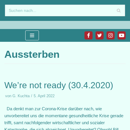
Zum
Inhalt
springen
Aussterben
We’re not ready (30.4.2020)
von
G. Kuchta
5. April 2022
Da denkt man zur Corona-Krise darüber nach, wie
unvorbereitet uns die momentane gesundheitliche Krise gerade
trifft, samt nachfolgender wirtschaftlicher und sozialer
Katastrophe, die sich abzeichnet. Unvorbereitet? Obwohl Bill