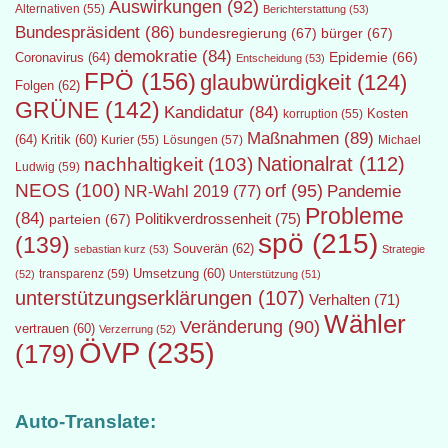
Auswirkungen
(92)
Alternativen
(55)
Berichterstattung
(53)
Bundespräsident
(86)
bundesregierung
(67)
bürger
(67)
demokratie
(84)
Epidemie
(66)
Coronavirus
(64)
Entscheidung
(53)
FPÖ
(156)
glaubwürdigkeit
(124)
Folgen
(62)
GRÜNE
(142)
Kandidatur
(84)
Kosten
korruption
(55)
Maßnahmen
(89)
(64)
Kritik
(60)
Lösungen
(57)
Michael
Kurier
(55)
Nationalrat
(112)
nachhaltigkeit
(103)
Ludwig
(59)
NEOS
(100)
orf
(95)
Pandemie
NR-Wahl 2019
(77)
Probleme
(84)
Politikverdrossenheit
(75)
parteien
(67)
spö
(215)
(139)
Souverän
(62)
sebastian kurz
(53)
Strategie
transparenz
(59)
Umsetzung
(60)
(52)
Unterstützung
(51)
unterstützungserklärungen
(107)
Verhalten
(71)
Wähler
Veränderung
(90)
vertrauen
(60)
Verzerrung
(52)
ÖVP
(235)
(179)
Auto-Translate: