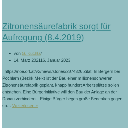
Zitronensäurefabrik sorgt für
Aufregung (8.4.2019)
von
G. Kuchta
14. März 2021
16. Januar 2023
https://noe.orf.at/v2/news/stories/2974326 Zitat: In Bergern bei
Pöchlarn (Bezirk Melk) ist der Bau einer millionenschweren
Zitronensäurefabrik geplant, knapp hundert Arbeitsplätze sollen
entstehen. Eine Bürgerinitiative will den Bau der Anlage an der
Donau verhindern. Einige Bürger hegen große Bedenken gegen
Zitronensäurefabrik
so…
Weiterlesen »
sorgt
für
Aufregung