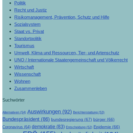
Politik
Recht und Justiz
Risikomanagement, Prävention, Schutz und Hilfe
Sozialsystem
Staat vs. Privat
Standortpolitik
Tourismus
Umwelt, Klima und Ressourcen, Tier- und Artenschutz
UNO / Internationale Staatengemeinschaft und Völkerrecht
Wirtschaft
Wissenschaft
Wohnen
Zusammenleben
Suchwörter
Auswirkungen
(92)
Alternativen
(54)
Berichterstattung
(53)
Bundespräsident
(86)
bundesregierung
(67)
bürger
(66)
demokratie
(83)
Epidemie
(66)
Coronavirus
(64)
Entscheidung
(52)