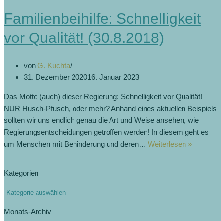
(8.4.2019)
Familienbeihilfe: Schnelligkeit
vor Qualität! (30.8.2018)
von
G. Kuchta
31. Dezember 2020
16. Januar 2023
Das Motto (auch) dieser Regierung: Schnelligkeit vor Qualität!
NUR Husch-Pfusch, oder mehr? Anhand eines aktuellen Beispiels
sollten wir uns endlich genau die Art und Weise ansehen, wie
Regierungsentscheidungen getroffen werden! In diesem geht es
Familienb
um Menschen mit Behinderung und deren…
Weiterlesen »
Schnellig
vor
Kategorien
Qualität!
(30.8.20
Kategorien
Monats-Archiv