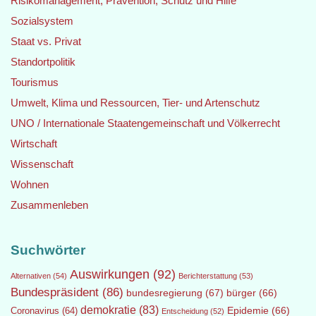
Risikomanagement, Prävention, Schutz und Hilfe
Sozialsystem
Staat vs. Privat
Standortpolitik
Tourismus
Umwelt, Klima und Ressourcen, Tier- und Artenschutz
UNO / Internationale Staatengemeinschaft und Völkerrecht
Wirtschaft
Wissenschaft
Wohnen
Zusammenleben
Suchwörter
Auswirkungen
(92)
Alternativen
(54)
Berichterstattung
(53)
Bundespräsident
(86)
bundesregierung
(67)
bürger
(66)
demokratie
(83)
Epidemie
(66)
Coronavirus
(64)
Entscheidung
(52)