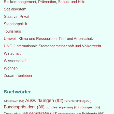
Risikomanagement, Prävention, Schutz und Hilfe
Sozialsystem
Staat vs. Privat
Standortpolitik
Tourismus
Umwelt, Klima und Ressourcen, Tier- und Artenschutz
UNO / Internationale Staatengemeinschaft und Völkerrecht
Wirtschaft
Wissenschaft
Wohnen
Zusammenleben
Suchwörter
Auswirkungen
(92)
Alternativen
(54)
Berichterstattung
(53)
Bundespräsident
(86)
bundesregierung
(67)
bürger
(66)
demokratie
(83)
Epidemie
(66)
Coronavirus
(64)
Entscheidung
(52)