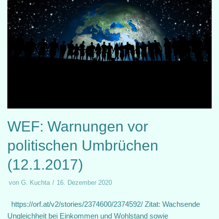
WEF: Warnungen vor
politischen Umbrüchen
(12.1.2017)
von
G. Kuchta
16. Dezember 2020
https://orf.at/v2/stories/2374600/2374592/ Zitat: Wachsende
Ungleichheit bei Einkommen und Wohlstand sowie