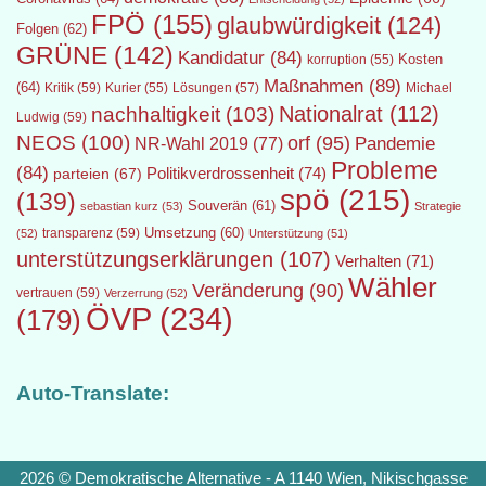
FPÖ
(155)
glaubwürdigkeit
(124)
Folgen
(62)
GRÜNE
(142)
Kandidatur
(84)
Kosten
korruption
(55)
Maßnahmen
(89)
(64)
Kritik
(59)
Lösungen
(57)
Michael
Kurier
(55)
Nationalrat
(112)
nachhaltigkeit
(103)
Ludwig
(59)
NEOS
(100)
orf
(95)
Pandemie
NR-Wahl 2019
(77)
Probleme
(84)
Politikverdrossenheit
(74)
parteien
(67)
spö
(215)
(139)
Souverän
(61)
sebastian kurz
(53)
Strategie
transparenz
(59)
Umsetzung
(60)
(52)
Unterstützung
(51)
unterstützungserklärungen
(107)
Verhalten
(71)
Wähler
Veränderung
(90)
vertrauen
(59)
Verzerrung
(52)
ÖVP
(234)
(179)
Auto-Translate:
2026 © Demokratische Alternative - A 1140 Wien, Nikischgasse