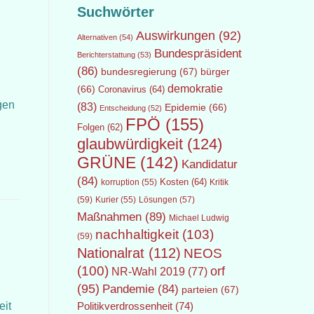
Suchwörter
Auswirkungen
(92)
Alternativen
(54)
Bundespräsident
Berichterstattung
(53)
(86)
bundesregierung
(67)
bürger
demokratie
(66)
Coronavirus
(64)
gen
(83)
Epidemie
(66)
Entscheidung
(52)
FPÖ
(155)
T
Folgen
(62)
glaubwürdigkeit
(124)
GRÜNE
(142)
Kandidatur
(84)
Kosten
(64)
Kritik
korruption
(55)
(59)
Lösungen
(57)
Kurier
(55)
Maßnahmen
(89)
Michael Ludwig
nachhaltigkeit
(103)
(59)
Nationalrat
(112)
NEOS
(100)
orf
NR-Wahl 2019
(77)
(95)
Pandemie
(84)
parteien
(67)
eit
Politikverdrossenheit
(74)