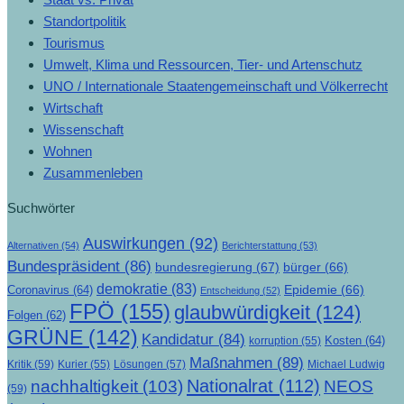
Standortpolitik
Tourismus
Umwelt, Klima und Ressourcen, Tier- und Artenschutz
UNO / Internationale Staatengemeinschaft und Völkerrecht
Wirtschaft
Wissenschaft
Wohnen
Zusammenleben
Suchwörter
Auswirkungen
(92)
Alternativen
(54)
Berichterstattung
(53)
Bundespräsident
(86)
bundesregierung
(67)
bürger
(66)
demokratie
(83)
Epidemie
(66)
Coronavirus
(64)
Entscheidung
(52)
FPÖ
(155)
glaubwürdigkeit
(124)
Folgen
(62)
GRÜNE
(142)
Kandidatur
(84)
Kosten
(64)
korruption
(55)
Maßnahmen
(89)
Kritik
(59)
Lösungen
(57)
Michael Ludwig
Kurier
(55)
Nationalrat
(112)
nachhaltigkeit
(103)
NEOS
(59)