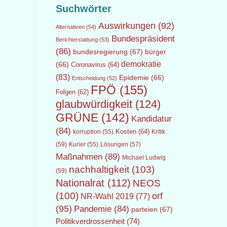
Suchwörter
Auswirkungen
(92)
Alternativen
(54)
Bundespräsident
Berichterstattung
(53)
(86)
bundesregierung
(67)
bürger
demokratie
(66)
Coronavirus
(64)
(83)
Epidemie
(66)
Entscheidung
(52)
FPÖ
(155)
Folgen
(62)
glaubwürdigkeit
(124)
GRÜNE
(142)
Kandidatur
(84)
Kosten
(64)
Kritik
korruption
(55)
(59)
Lösungen
(57)
Kurier
(55)
Maßnahmen
(89)
Michael Ludwig
nachhaltigkeit
(103)
(59)
Nationalrat
(112)
NEOS
(100)
orf
NR-Wahl 2019
(77)
(95)
Pandemie
(84)
parteien
(67)
Politikverdrossenheit
(74)