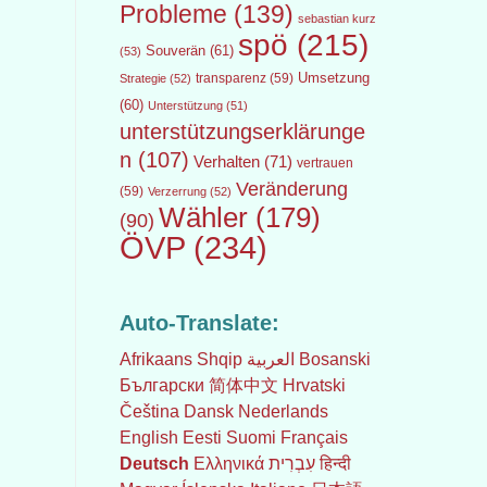
Probleme
(139)
sebastian kurz
spö
(215)
Souverän
(61)
(53)
transparenz
(59)
Umsetzung
Strategie
(52)
(60)
Unterstützung
(51)
unterstützungserklärunge
n
(107)
Verhalten
(71)
vertrauen
Veränderung
(59)
Verzerrung
(52)
Wähler
(179)
(90)
ÖVP
(234)
Auto-Translate:
Afrikaans
Shqip
العربية
Bosanski
Български
简体中文
Hrvatski
Čeština‎
Dansk
Nederlands
English
Eesti
Suomi
Français
Deutsch
Ελληνικά
עִבְרִית
हिन्दी