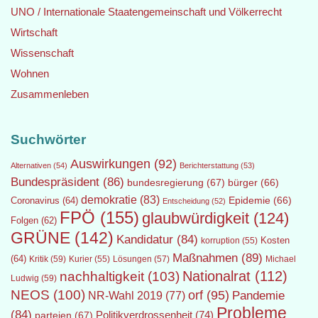
UNO / Internationale Staatengemeinschaft und Völkerrecht
Wirtschaft
Wissenschaft
Wohnen
Zusammenleben
Suchwörter
Auswirkungen
(92)
Alternativen
(54)
Berichterstattung
(53)
Bundespräsident
(86)
bundesregierung
(67)
bürger
(66)
demokratie
(83)
Epidemie
(66)
Coronavirus
(64)
Entscheidung
(52)
FPÖ
(155)
glaubwürdigkeit
(124)
Folgen
(62)
GRÜNE
(142)
Kandidatur
(84)
Kosten
korruption
(55)
Maßnahmen
(89)
(64)
Kritik
(59)
Lösungen
(57)
Michael
Kurier
(55)
Nationalrat
(112)
nachhaltigkeit
(103)
Ludwig
(59)
NEOS
(100)
orf
(95)
Pandemie
NR-Wahl 2019
(77)
Probleme
(84)
Politikverdrossenheit
(74)
parteien
(67)