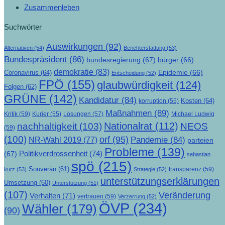
Zusammenleben
Suchwörter
Auswirkungen
(92)
Alternativen
(54)
Berichterstattung
(53)
Bundespräsident
(86)
bundesregierung
(67)
bürger
(66)
demokratie
(83)
Epidemie
(66)
Coronavirus
(64)
Entscheidung
(52)
FPÖ
(155)
glaubwürdigkeit
(124)
Folgen
(62)
GRÜNE
(142)
Kandidatur
(84)
Kosten
(64)
korruption
(55)
Maßnahmen
(89)
Kritik
(59)
Lösungen
(57)
Michael Ludwig
Kurier
(55)
Nationalrat
(112)
nachhaltigkeit
(103)
NEOS
(59)
(100)
orf
(95)
Pandemie
(84)
NR-Wahl 2019
(77)
parteien
Probleme
(139)
Politikverdrossenheit
(74)
(67)
sebastian
spö
(215)
Souverän
(61)
transparenz
(59)
kurz
(53)
Strategie
(52)
unterstützungserklärungen
Umsetzung
(60)
Unterstützung
(51)
(107)
Veränderung
Verhalten
(71)
vertrauen
(59)
Verzerrung
(52)
ÖVP
(234)
Wähler
(179)
(90)