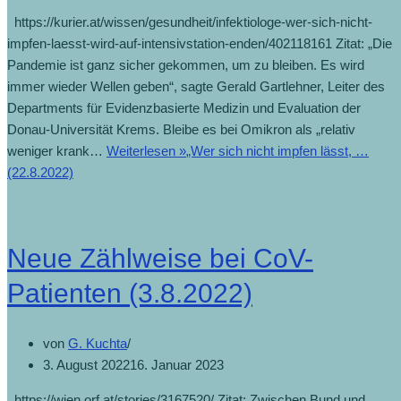
https://kurier.at/wissen/gesundheit/infektiologe-wer-sich-nicht-
impfen-laesst-wird-auf-intensivstation-enden/402118161 Zitat: „Die
Pandemie ist ganz sicher gekommen, um zu bleiben. Es wird
immer wieder Wellen geben“, sagte Gerald Gartlehner, Leiter des
Departments für Evidenzbasierte Medizin und Evaluation der
Donau-Universität Krems. Bleibe es bei Omikron als „relativ
weniger krank…
Weiterlesen »
„Wer sich nicht impfen lässt, …
(22.8.2022)
Neue Zählweise bei CoV-
Patienten (3.8.2022)
von
G. Kuchta
3. August 2022
16. Januar 2023
https://wien.orf.at/stories/3167520/ Zitat: Zwischen Bund und