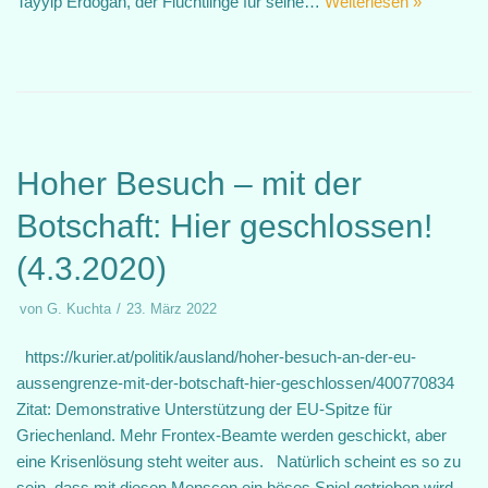
Tayyip Erdogan, der Flüchtlinge für seine…
Weiterlesen »
Hoher Besuch – mit der
Botschaft: Hier geschlossen!
(4.3.2020)
von
G. Kuchta
23. März 2022
https://kurier.at/politik/ausland/hoher-besuch-an-der-eu-
aussengrenze-mit-der-botschaft-hier-geschlossen/400770834
Zitat: Demonstrative Unterstützung der EU-Spitze für
Griechenland. Mehr Frontex-Beamte werden geschickt, aber
eine Krisenlösung steht weiter aus. Natürlich scheint es so zu
sein, dass mit diesen Menscen ein böses Spiel getrieben wird.