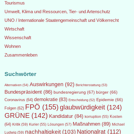
Tourismus
Umwelt, Klima und Ressourcen, Tier- und Artenschutz
UNO / Internationale Staatengemeinschaft und Völkerrecht
Wirtschaft
Wissenschaft
Wohnen
Zusammenleben
Suchwörter
Auswirkungen
(92)
Alternativen
(54)
Berichterstattung
(53)
Bundespräsident
(86)
bundesregierung
(67)
bürger
(66)
demokratie
(83)
Epidemie
(66)
Coronavirus
(64)
Entscheidung
(52)
FPÖ
(155)
glaubwürdigkeit
(124)
Folgen
(62)
GRÜNE
(142)
Kandidatur
(84)
Kosten
korruption
(55)
Maßnahmen
(89)
(64)
Kritik
(59)
Lösungen
(57)
Michael
Kurier
(55)
Nationalrat
(112)
nachhaltigkeit
(103)
Ludwig
(59)