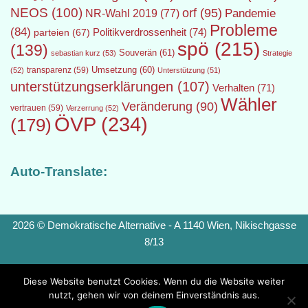
NEOS
(100)
orf
(95)
Pandemie
NR-Wahl 2019
(77)
Probleme
(84)
Politikverdrossenheit
(74)
parteien
(67)
spö
(215)
(139)
Souverän
(61)
sebastian kurz
(53)
Strategie
transparenz
(59)
Umsetzung
(60)
(52)
Unterstützung
(51)
unterstützungserklärungen
(107)
Verhalten
(71)
Wähler
Veränderung
(90)
vertrauen
(59)
Verzerrung
(52)
ÖVP
(234)
(179)
Auto-Translate:
2026 © Demokratische Alternative - A 1140 Wien, Nikischgasse
8/13
Diese Website benutzt Cookies. Wenn du die Website weiter
nutzt, gehen wir von deinem Einverständnis aus.