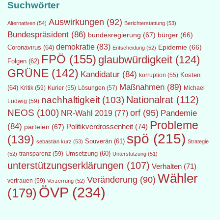
Suchwörter
Auswirkungen
(92)
Alternativen
(54)
Berichterstattung
(53)
Bundespräsident
(86)
bundesregierung
(67)
bürger
(66)
demokratie
(83)
Epidemie
(66)
Coronavirus
(64)
Entscheidung
(52)
FPÖ
(155)
glaubwürdigkeit
(124)
Folgen
(62)
GRÜNE
(142)
Kandidatur
(84)
Kosten
korruption
(55)
Maßnahmen
(89)
(64)
Kritik
(59)
Lösungen
(57)
Michael
Kurier
(55)
Nationalrat
(112)
nachhaltigkeit
(103)
Ludwig
(59)
NEOS
(100)
orf
(95)
Pandemie
NR-Wahl 2019
(77)
Probleme
(84)
Politikverdrossenheit
(74)
parteien
(67)
spö
(215)
(139)
Souverän
(61)
sebastian kurz
(53)
Strategie
transparenz
(59)
Umsetzung
(60)
(52)
Unterstützung
(51)
unterstützungserklärungen
(107)
Verhalten
(71)
Wähler
Veränderung
(90)
vertrauen
(59)
Verzerrung
(52)
ÖVP
(234)
(179)