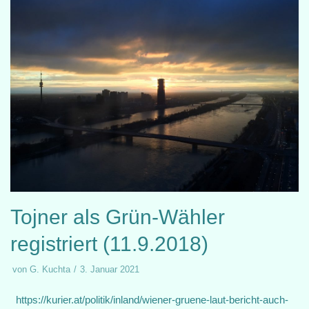
Tojner als Grün-Wähler
registriert (11.9.2018)
von
G. Kuchta
3. Januar 2021
https://kurier.at/politik/inland/wiener-gruene-laut-bericht-auch-