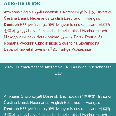
Auto-Translate:
Afrikaans
Shqip
العربية
Bosanski
Български
简体中文
Hrvatski
Čeština‎
Dansk
Nederlands
English
Eesti
Suomi
Français
Deutsch
Ελληνικά
עִבְרִית
हिन्दी
Magyar
Íslenska
Italiano
日本語
한국어
Latviešu valoda
Lietuvių kalba
Lëtzebuergesch
Македонски јазик
Norsk bokmål
فارسی
Polski
Português
Română
Русский
Српски језик
Slovenčina
Slovenščina
Español
Kiswahili
Svenska
ไทย
Türkçe
Українська
2026 © Demokratische Alternative - A 1140 Wien, Nikischgasse
8/13
Afrikaans
Shqip
العربية
Bosanski
Български
简体中文
Hrvatski
Čeština‎
Dansk
Nederlands
English
Eesti
Suomi
Français
Deutsch
Ελληνικά
עִבְרִית
हिन्दी
Magyar
Íslenska
Italiano
日本語
한국어
Latviešu valoda
Lietuvių kalba
Lëtzebuergesch