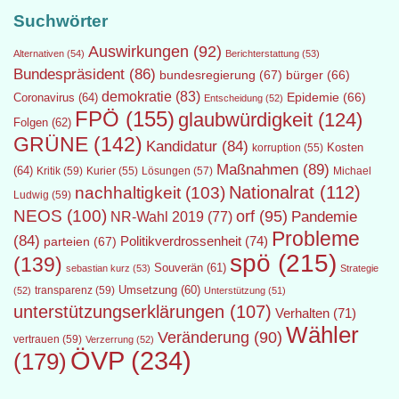
Suchwörter
Auswirkungen
(92)
Alternativen
(54)
Berichterstattung
(53)
Bundespräsident
(86)
bundesregierung
(67)
bürger
(66)
demokratie
(83)
Epidemie
(66)
Coronavirus
(64)
Entscheidung
(52)
FPÖ
(155)
glaubwürdigkeit
(124)
Folgen
(62)
GRÜNE
(142)
Kandidatur
(84)
Kosten
korruption
(55)
Maßnahmen
(89)
(64)
Kritik
(59)
Lösungen
(57)
Michael
Kurier
(55)
Nationalrat
(112)
nachhaltigkeit
(103)
Ludwig
(59)
NEOS
(100)
orf
(95)
Pandemie
NR-Wahl 2019
(77)
Probleme
(84)
Politikverdrossenheit
(74)
parteien
(67)
spö
(215)
(139)
Souverän
(61)
sebastian kurz
(53)
Strategie
transparenz
(59)
Umsetzung
(60)
(52)
Unterstützung
(51)
unterstützungserklärungen
(107)
Verhalten
(71)
Wähler
Veränderung
(90)
vertrauen
(59)
Verzerrung
(52)
ÖVP
(234)
(179)