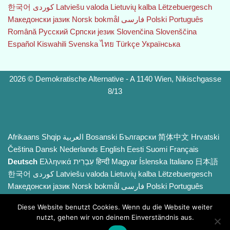
한국어
Latviešu valoda
Lietuvių kalba
Lëtzebuergesch
Македонски јазик
Norsk bokmål
فارسی
Polski
Português
Română
Русский
Српски језик
Slovenčina
Slovenščina
Español
Kiswahili
Svenska
ไทย
Türkçe
Українська
2026 © Demokratische Alternative - A 1140 Wien, Nikischgasse
8/13
Afrikaans
Shqip
العربية
Bosanski
Български
简体中文
Hrvatski
Čeština‎
Dansk
Nederlands
English
Eesti
Suomi
Français
Deutsch
Ελληνικά
עִבְרִית
हिन्दी
Magyar
Íslenska
Italiano
日本語
한국어
Latviešu valoda
Lietuvių kalba
Lëtzebuergesch
Македонски јазик
Norsk bokmål
فارسی
Polski
Português
Română
Русский
Српски језик
Slovenčina
Slovenščina
Diese Website benutzt Cookies. Wenn du die Website weiter
Español
Kiswahili
Svenska
ไทย
Türkçe
Українська
nutzt, gehen wir von deinem Einverständnis aus.