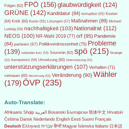
FPÖ
(156)
glaubwürdigkeit
(124)
Folgen
(62)
GRÜNE
(142)
Kandidatur
(84)
Kosten
korruption
(55)
Maßnahmen
(89)
(64)
Kritik
(60)
Lösungen
(57)
Michael
Kurier
(55)
Nationalrat
(112)
nachhaltigkeit
(103)
Ludwig
(59)
NEOS
(100)
orf
(95)
Pandemie
NR-Wahl 2019
(77)
Probleme
(84)
Politikverdrossenheit
(75)
parteien
(67)
spö
(215)
(139)
Souverän
(62)
sebastian kurz
(53)
Strategie
transparenz
(59)
Umsetzung
(60)
(52)
Unterstützung
(51)
unterstützungserklärungen
(107)
Verhalten
(71)
Wähler
Veränderung
(90)
vertrauen
(60)
Verzerrung
(52)
ÖVP
(235)
(179)
Auto-Translate:
Afrikaans
Shqip
العربية
Bosanski
Български
简体中文
Hrvatski
Čeština‎
Dansk
Nederlands
English
Eesti
Suomi
Français
Deutsch
Ελληνικά
עִבְרִית
हिन्दी
Magyar
Íslenska
Italiano
日本語