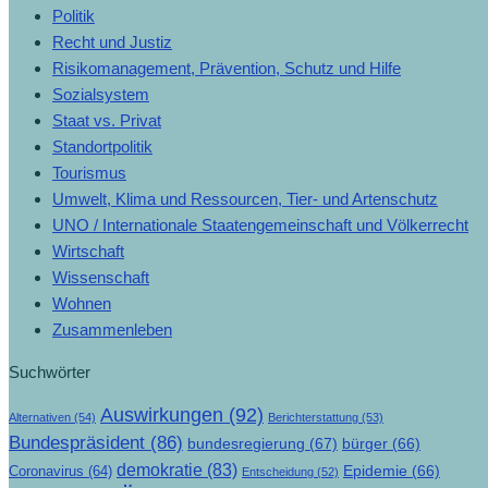
Politik
Recht und Justiz
Risikomanagement, Prävention, Schutz und Hilfe
Sozialsystem
Staat vs. Privat
Standortpolitik
Tourismus
Umwelt, Klima und Ressourcen, Tier- und Artenschutz
UNO / Internationale Staatengemeinschaft und Völkerrecht
Wirtschaft
Wissenschaft
Wohnen
Zusammenleben
Suchwörter
Auswirkungen
(92)
Alternativen
(54)
Berichterstattung
(53)
Bundespräsident
(86)
bundesregierung
(67)
bürger
(66)
demokratie
(83)
Epidemie
(66)
Coronavirus
(64)
Entscheidung
(52)