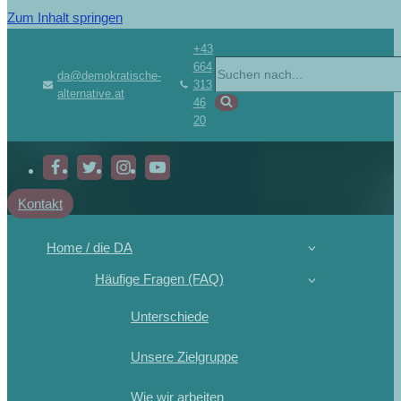
Zum Inhalt springen
+43
664
da@demokratische-
313
alternative.at
46
20
Kontakt
Home / die DA
Häufige Fragen (FAQ)
Unterschiede
Unsere Zielgruppe
Wie wir arbeiten