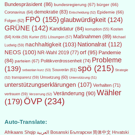
Bundespräsident
(86)
bundesregierung
(67)
bürger
(66)
demokratie
(83)
Epidemie
(66)
Coronavirus
(64)
Entscheidung
(52)
FPÖ
(155)
glaubwürdigkeit
(124)
Folgen
(62)
GRÜNE
(142)
Kandidatur
(84)
Kosten
korruption
(55)
Maßnahmen
(89)
(64)
Kritik
(59)
Lösungen
(57)
Michael
Kurier
(55)
Nationalrat
(112)
nachhaltigkeit
(103)
Ludwig
(59)
NEOS
(100)
orf
(95)
Pandemie
NR-Wahl 2019
(77)
Probleme
(84)
Politikverdrossenheit
(74)
parteien
(67)
spö
(215)
(139)
Souverän
(61)
sebastian kurz
(53)
Strategie
transparenz
(59)
Umsetzung
(60)
(52)
Unterstützung
(51)
unterstützungserklärungen
(107)
Verhalten
(71)
Wähler
Veränderung
(90)
vertrauen
(59)
Verzerrung
(52)
ÖVP
(234)
(179)
Auto-Translate:
Afrikaans
Shqip
العربية
Bosanski
Български
简体中文
Hrvatski