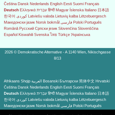
Čeština‎
Dansk
Nederlands
English
Eesti
Suomi
Français
Deutsch
Ελληνικά
עִבְרִית
हिन्दी
Magyar
Íslenska
Italiano
日本語
한국어
Latviešu valoda
Lietuvių kalba
Lëtzebuergesch
Македонски јазик
Norsk bokmål
فارسی
Polski
Português
Română
Русский
Српски језик
Slovenčina
Slovenščina
Español
Kiswahili
Svenska
ไทย
Türkçe
Українська
2026 © Demokratische Alternative - A 1140 Wien, Nikischgasse
8/13
Afrikaans
Shqip
العربية
Bosanski
Български
简体中文
Hrvatski
Čeština‎
Dansk
Nederlands
English
Eesti
Suomi
Français
Deutsch
Ελληνικά
עִבְרִית
हिन्दी
Magyar
Íslenska
Italiano
日本語
한국어
Latviešu valoda
Lietuvių kalba
Lëtzebuergesch
Македонски јазик
Norsk bokmål
فارسی
Polski
Português
Română
Русский
Српски језик
Slovenčina
Slovenščina