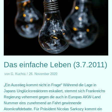
Das einfache Leben (3.7.2011)
von
G. Kuchta
26. November 2020
„Ein Ausstieg kommt nicht in Frage“ Während die Lage in
Japans Unglücksreaktoren eskaliert, stemmt sich Frankreichs
Regierung vehement gegen die auch in Europas AKW-Land
Nummer eins zunehmend an Fahrt gewinnende
Atomkraftdebatte. Für Präsident Nicolas Sarkozy kommt ein