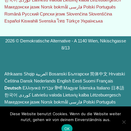
Македонски јазик
Norsk bokmål
فارسی
Polski
Português
Română
Русский
Српски језик
Slovenčina
Slovenščina
Español
Kiswahili
Svenska
ไทย
Türkçe
Українська
2026 © Demokratische Alternative - A 1140 Wien, Nikischgasse
8/13
Afrikaans
Shqip
العربية
Bosanski
Български
简体中文
Hrvatski
Čeština‎
Dansk
Nederlands
English
Eesti
Suomi
Français
Deutsch
Ελληνικά
עִבְרִית
हिन्दी
Magyar
Íslenska
Italiano
日本語
한국어
Latviešu valoda
Lietuvių kalba
Lëtzebuergesch
Македонски јазик
Norsk bokmål
فارسی
Polski
Português
Română
Русский
Српски језик
Slovenčina
Slovenščina
Diese Website benutzt Cookies. Wenn du die Website weiter
Español
Kiswahili
Svenska
ไทย
Türkçe
Українська
nutzt, gehen wir von deinem Einverständnis aus.
OK