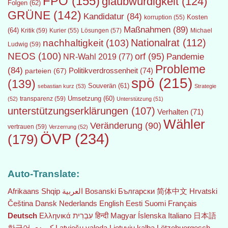
FPÖ
(155)
glaubwürdigkeit
(124)
Folgen
(62)
GRÜNE
(142)
Kandidatur
(84)
Kosten
korruption
(55)
Maßnahmen
(89)
(64)
Kritik
(59)
Lösungen
(57)
Michael
Kurier
(55)
Nationalrat
(112)
nachhaltigkeit
(103)
Ludwig
(59)
NEOS
(100)
orf
(95)
Pandemie
NR-Wahl 2019
(77)
Probleme
(84)
Politikverdrossenheit
(74)
parteien
(67)
spö
(215)
(139)
Souverän
(61)
sebastian kurz
(53)
Strategie
transparenz
(59)
Umsetzung
(60)
(52)
Unterstützung
(51)
unterstützungserklärungen
(107)
Verhalten
(71)
Wähler
Veränderung
(90)
vertrauen
(59)
Verzerrung
(52)
ÖVP
(234)
(179)
Auto-Translate:
Afrikaans
Shqip
العربية
Bosanski
Български
简体中文
Hrvatski
Čeština‎
Dansk
Nederlands
English
Eesti
Suomi
Français
Deutsch
Ελληνικά
עִבְרִית
हिन्दी
Magyar
Íslenska
Italiano
日本語
한국어
Latviešu valoda
Lietuvių kalba
Lëtzebuergesch