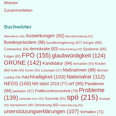
Wohnen
Zusammenleben
Suchwörter
Auswirkungen
(92)
Alternativen
(54)
Berichterstattung
(53)
Bundespräsident
(86)
bundesregierung
(67)
bürger
(66)
demokratie
(83)
Epidemie
(66)
Coronavirus
(64)
Entscheidung
(52)
FPÖ
(155)
glaubwürdigkeit
(124)
Folgen
(62)
GRÜNE
(142)
Kandidatur
(84)
Kosten
korruption
(55)
Maßnahmen
(89)
(64)
Kritik
(59)
Lösungen
(57)
Michael
Kurier
(55)
Nationalrat
(112)
nachhaltigkeit
(103)
Ludwig
(59)
NEOS
(100)
orf
(95)
Pandemie
NR-Wahl 2019
(77)
Probleme
(84)
Politikverdrossenheit
(74)
parteien
(67)
spö
(215)
(139)
Souverän
(61)
sebastian kurz
(53)
Strategie
transparenz
(59)
Umsetzung
(60)
(52)
Unterstützung
(51)
unterstützungserklärungen
(107)
Verhalten
(71)