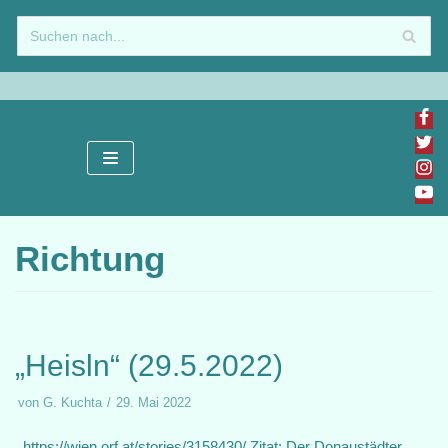
Zum
Inhalt
springen
Richtung
„Heisln“ (29.5.2022)
von
G. Kuchta
29. Mai 2022
https://wien.orf.at/stories/3158430/ Zitat: Der Donaustädter