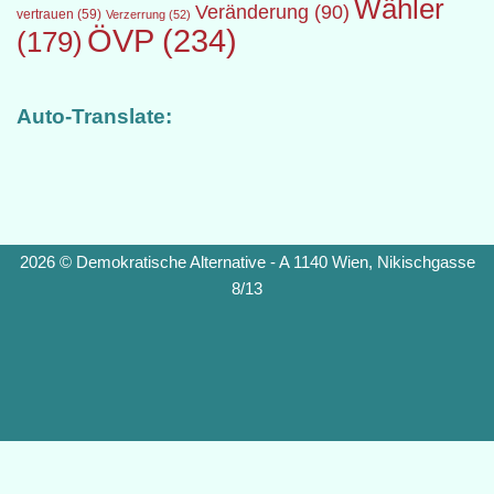
Wähler
Veränderung
(90)
vertrauen
(59)
Verzerrung
(52)
ÖVP
(234)
(179)
Auto-Translate:
2026 © Demokratische Alternative - A 1140 Wien, Nikischgasse
8/13
Diese Website benutzt Cookies. Wenn du die Website weiter nutzt,
gehen wir von deinem Einverständnis aus.
OK