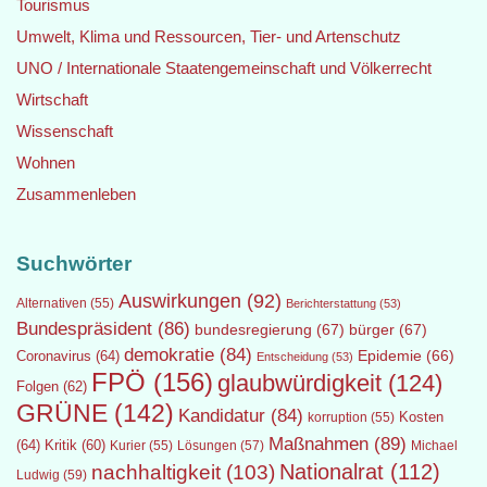
Tourismus
Umwelt, Klima und Ressourcen, Tier- und Artenschutz
UNO / Internationale Staatengemeinschaft und Völkerrecht
Wirtschaft
Wissenschaft
Wohnen
Zusammenleben
Suchwörter
Auswirkungen
(92)
Alternativen
(55)
Berichterstattung
(53)
Bundespräsident
(86)
bundesregierung
(67)
bürger
(67)
demokratie
(84)
Epidemie
(66)
Coronavirus
(64)
Entscheidung
(53)
FPÖ
(156)
glaubwürdigkeit
(124)
Folgen
(62)
GRÜNE
(142)
Kandidatur
(84)
Kosten
korruption
(55)
Maßnahmen
(89)
(64)
Kritik
(60)
Lösungen
(57)
Michael
Kurier
(55)
Nationalrat
(112)
nachhaltigkeit
(103)
Ludwig
(59)