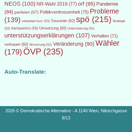
NEOS
(100)
orf
(95)
Pandemie
NR-Wahl 2019
(77)
Probleme
(84)
Politikverdrossenheit
(75)
parteien
(67)
spö
(215)
(139)
Souverän
(62)
sebastian kurz
(53)
Strategie
transparenz
(59)
Umsetzung
(60)
(52)
Unterstützung
(51)
unterstützungserklärungen
(107)
Verhalten
(71)
Wähler
Veränderung
(90)
vertrauen
(60)
Verzerrung
(52)
ÖVP
(235)
(179)
Auto-Translate:
2026 © Demokratische Alternative - A 1140 Wien, Nikischgasse
8/13