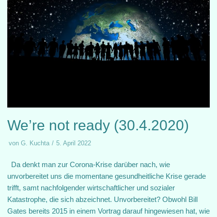
We’re not ready (30.4.2020)
von
G. Kuchta
5. April 2022
Da denkt man zur Corona-Krise darüber nach, wie
unvorbereitet uns die momentane gesundheitliche Krise gerade
trifft, samt nachfolgender wirtschaftlicher und sozialer
Katastrophe, die sich abzeichnet. Unvorbereitet? Obwohl Bill
Gates bereits 2015 in einem Vortrag darauf hingewiesen hat, wie