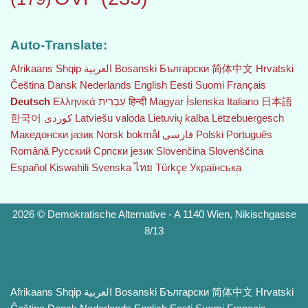
Auto-Translate:
Afrikaans
Shqip
العربية
Bosanski
Български
简体中文
Hrvatski
Čeština‎
Dansk
Nederlands
English
Eesti
Suomi
Français
Deutsch
Ελληνικά
עִבְרִית
हिन्दी
Magyar
Íslenska
Italiano
日本語
한국어
Latviešu valoda
Lietuvių kalba
Lëtzebuergesch
Македонски јазик
Norsk bokmål
فارسی
Polski
Português
Română
Русский
Српски језик
Slovenčina
Slovenščina
Español
Kiswahili
Svenska
ไทย
Türkçe
Українська
2026 © Demokratische Alternative - A 1140 Wien, Nikischgasse
8/13
Afrikaans
Shqip
العربية
Bosanski
Български
简体中文
Hrvatski