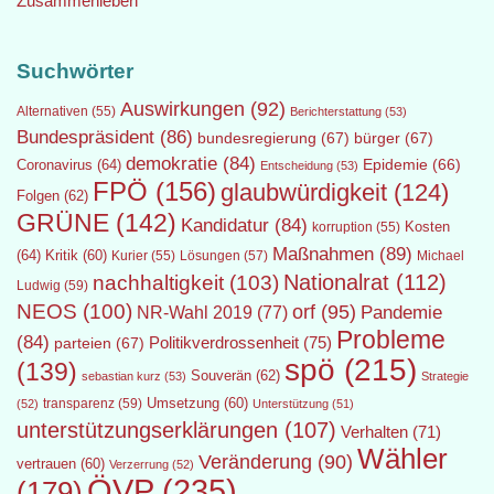
Zusammenleben
Suchwörter
Auswirkungen
(92)
Alternativen
(55)
Berichterstattung
(53)
Bundespräsident
(86)
bundesregierung
(67)
bürger
(67)
demokratie
(84)
Epidemie
(66)
Coronavirus
(64)
Entscheidung
(53)
FPÖ
(156)
glaubwürdigkeit
(124)
Folgen
(62)
GRÜNE
(142)
Kandidatur
(84)
Kosten
korruption
(55)
Maßnahmen
(89)
(64)
Kritik
(60)
Lösungen
(57)
Michael
Kurier
(55)
Nationalrat
(112)
nachhaltigkeit
(103)
Ludwig
(59)
NEOS
(100)
orf
(95)
Pandemie
NR-Wahl 2019
(77)
Probleme
(84)
Politikverdrossenheit
(75)
parteien
(67)
spö
(215)
(139)
Souverän
(62)
sebastian kurz
(53)
Strategie
transparenz
(59)
Umsetzung
(60)
(52)
Unterstützung
(51)
unterstützungserklärungen
(107)
Verhalten
(71)
Wähler
Veränderung
(90)
vertrauen
(60)
Verzerrung
(52)
ÖVP
(235)
(179)