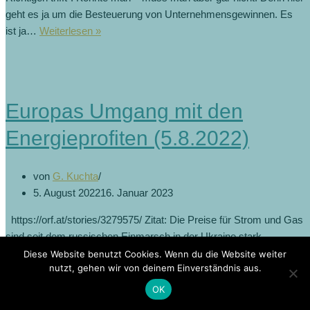
geht es ja um die Besteuerung von Unternehmensgewinnen. Es
ist ja…
Weiterlesen »
Europas Umgang mit den
Energieprofiten (5.8.2022)
von
G. Kuchta
5. August 2022
16. Januar 2023
https://orf.at/stories/3279575/ Zitat: Die Preise für Strom und Gas
sind seit dem russischen Einmarsch in der Ukraine stark
gestiegen. Was für Konsumentinnen und Konsumenten
Diese Website benutzt Cookies. Wenn du die Website weiter
nutzt, gehen wir von deinem Einverständnis aus.
zunehmend zum Problem wird, hat vielen Energiekonzernen
Milliardeneinnahmen beschert. Das nährt die Debatte über das
OK
stärkere…
Weiterlesen »