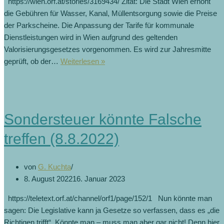
https://wien.orf.at/stories/3169434/ Zitat: Die Stadt Wien erhöht
die Gebühren für Wasser, Kanal, Müllentsorgung sowie die Preise
der Parkscheine. Die Anpassung der Tarife für kommunale
Dienstleistungen wird in Wien aufgrund des geltenden
Valorisierungsgesetzes vorgenommen. Es wird zur Jahresmitte
geprüft, ob der…
Weiterlesen »
Sondersteuer könnte Falsche
treffen (8.8.2022)
von
G. Kuchta
8. August 2022
16. Januar 2023
https://teletext.orf.at/channel/orf1/page/152/1 Nun könnte man
sagen: Die Legislative kann ja Gesetze so verfassen, dass es „die
Richtigen trifft“. Könnte man – muss man aber gar nicht! Denn hier