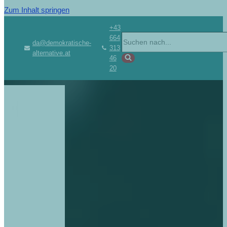
Zum Inhalt springen
+43
664
da@demokratische-
313
alternative.at
46
20