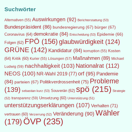
Suchwörter
Auswirkungen
(92)
Alternativen
(55)
Berichterstattung
(53)
Bundespräsident
(86)
bundesregierung
(67)
bürger
(67)
demokratie
(84)
Epidemie
(66)
Coronavirus
(64)
Entscheidung
(53)
FPÖ
(156)
glaubwürdigkeit
(124)
Folgen
(62)
GRÜNE
(142)
Kandidatur
(84)
Kosten
korruption
(55)
Maßnahmen
(89)
(64)
Kritik
(60)
Lösungen
(57)
Michael
Kurier
(55)
Nationalrat
(112)
nachhaltigkeit
(103)
Ludwig
(59)
NEOS
(100)
orf
(95)
Pandemie
NR-Wahl 2019
(77)
Probleme
(84)
Politikverdrossenheit
(75)
parteien
(67)
spö
(215)
(139)
Souverän
(62)
sebastian kurz
(53)
Strategie
transparenz
(59)
Umsetzung
(60)
(52)
Unterstützung
(51)
unterstützungserklärungen
(107)
Verhalten
(71)
Wähler
Veränderung
(90)
vertrauen
(60)
Verzerrung
(52)
ÖVP
(235)
(179)