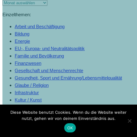
Einzelthemen:
Arbeit und Beschäftigung
Bildung
Energie
EU-, Europa- und Neutralitätspolitik
Familie und Bevölkerung
Finanzwesen
Gesellschaft und Menschenrechte
Gesundheit, Sport und Ernährung/Lebensmittelqualität
Glaube / Religion
Infrastruktur
Kultur / Kunst
Landwirtschaft
Diese Website benutzt Cookies. Wenn du die Website weiter
Medien
nutzt, gehen wir von deinem Einverständnis aus.
Migration
OK
Mobilität und Verkehr
Politik