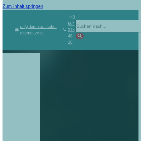
Zum Inhalt springen
+43
664
da@demokratische-
313
alternative.at
46
20