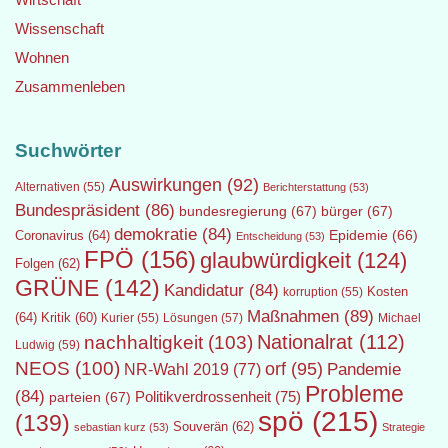
Wissenschaft
Wohnen
Zusammenleben
Suchwörter
Auswirkungen
(92)
Alternativen
(55)
Berichterstattung
(53)
Bundespräsident
(86)
bundesregierung
(67)
bürger
(67)
demokratie
(84)
Epidemie
(66)
Coronavirus
(64)
Entscheidung
(53)
FPÖ
(156)
glaubwürdigkeit
(124)
Folgen
(62)
GRÜNE
(142)
Kandidatur
(84)
Kosten
korruption
(55)
Maßnahmen
(89)
(64)
Kritik
(60)
Lösungen
(57)
Michael
Kurier
(55)
Nationalrat
(112)
nachhaltigkeit
(103)
Ludwig
(59)
NEOS
(100)
orf
(95)
Pandemie
NR-Wahl 2019
(77)
Probleme
(84)
Politikverdrossenheit
(75)
parteien
(67)
spö
(215)
(139)
Souverän
(62)
sebastian kurz
(53)
Strategie