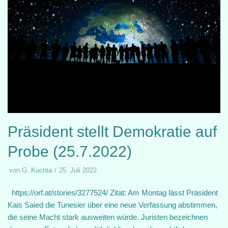
Präsident stellt Demokratie auf
Probe (25.7.2022)
von
G. Kuchta
25. Juli 2022
https://orf.at/stories/3277524/ Zitat: Am Montag lässt Präsident
Kais Saied die Tunesier über eine neue Verfassung abstimmen,
die seine Macht stark ausweiten würde. Juristen bezeichnen