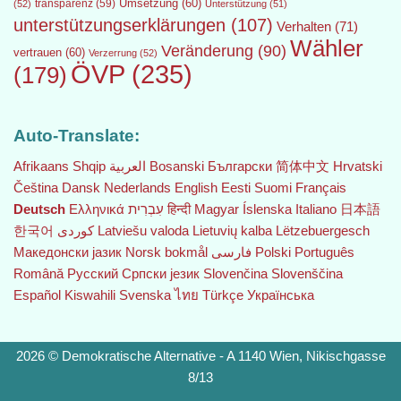
transparenz
(59)
Umsetzung
(60)
(52)
Unterstützung
(51)
unterstützungserklärungen
(107)
Verhalten
(71)
Wähler
Veränderung
(90)
vertrauen
(60)
Verzerrung
(52)
ÖVP
(235)
(179)
Auto-Translate:
Afrikaans
Shqip
العربية
Bosanski
Български
简体中文
Hrvatski
Čeština‎
Dansk
Nederlands
English
Eesti
Suomi
Français
Deutsch
Ελληνικά
עִבְרִית
हिन्दी
Magyar
Íslenska
Italiano
日本語
한국어
Latviešu valoda
Lietuvių kalba
Lëtzebuergesch
Македонски јазик
Norsk bokmål
فارسی
Polski
Português
Română
Русский
Српски језик
Slovenčina
Slovenščina
Español
Kiswahili
Svenska
ไทย
Türkçe
Українська
2026 © Demokratische Alternative - A 1140 Wien, Nikischgasse
8/13