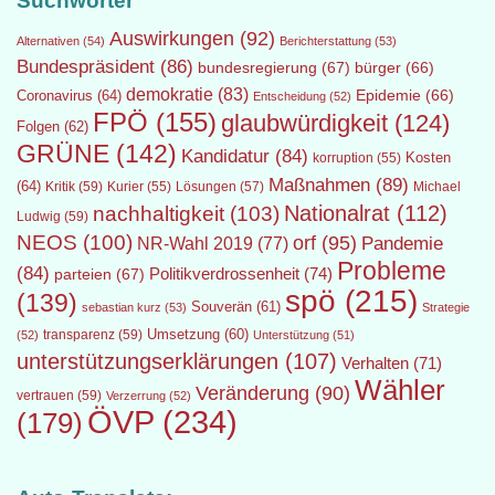
Suchwörter
Auswirkungen
(92)
Alternativen
(54)
Berichterstattung
(53)
Bundespräsident
(86)
bundesregierung
(67)
bürger
(66)
demokratie
(83)
Epidemie
(66)
Coronavirus
(64)
Entscheidung
(52)
FPÖ
(155)
glaubwürdigkeit
(124)
Folgen
(62)
GRÜNE
(142)
Kandidatur
(84)
Kosten
korruption
(55)
Maßnahmen
(89)
(64)
Kritik
(59)
Lösungen
(57)
Michael
Kurier
(55)
Nationalrat
(112)
nachhaltigkeit
(103)
Ludwig
(59)
NEOS
(100)
orf
(95)
Pandemie
NR-Wahl 2019
(77)
Probleme
(84)
Politikverdrossenheit
(74)
parteien
(67)
spö
(215)
(139)
Souverän
(61)
sebastian kurz
(53)
Strategie
transparenz
(59)
Umsetzung
(60)
(52)
Unterstützung
(51)
unterstützungserklärungen
(107)
Verhalten
(71)
Wähler
Veränderung
(90)
vertrauen
(59)
Verzerrung
(52)
ÖVP
(234)
(179)