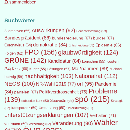
Zusammenleben
Suchwörter
Auswirkungen
(92)
Alternativen
(55)
Berichterstattung
(53)
Bundespräsident
(86)
bundesregierung
(67)
bürger
(67)
demokratie
(84)
Epidemie
(66)
Coronavirus
(64)
Entscheidung
(53)
FPÖ
(156)
glaubwürdigkeit
(124)
Folgen
(62)
GRÜNE
(142)
Kandidatur
(84)
Kosten
korruption
(55)
Maßnahmen
(89)
(64)
Kritik
(60)
Lösungen
(57)
Michael
Kurier
(55)
Nationalrat
(112)
nachhaltigkeit
(103)
Ludwig
(59)
NEOS
(100)
orf
(95)
Pandemie
NR-Wahl 2019
(77)
Probleme
(84)
Politikverdrossenheit
(75)
parteien
(67)
spö
(215)
(139)
Souverän
(62)
sebastian kurz
(53)
Strategie
transparenz
(59)
Umsetzung
(60)
(52)
Unterstützung
(51)
unterstützungserklärungen
(107)
Verhalten
(71)
Wähler
Veränderung
(90)
vertrauen
(60)
Verzerrung
(52)